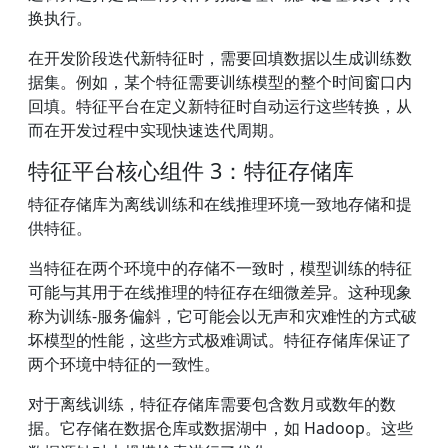
换执行。
在开发阶段迭代新特征时，需要回填数据以生成训练数
据集。例如，某个特征需要训练模型的整个时间窗口内
回填。特征平台在定义新特征时自动运行这些转换，从
而在开发过程中实现快速迭代周期。
特征平台核心组件 3：特征存储库
特征存储库为离线训练和在线推理环境一致地存储和提
供特征。
当特征在两个环境中的存储不一致时，模型训练的特征
可能与其用于在线推理的特征存在细微差异。这种现象
称为训练-服务偏斜，它可能会以无声和灾难性的方式破
坏模型的性能，这些方式极难调试。特征存储库保证了
两个环境中特征的一致性。
对于离线训练，特征存储库需要包含数月或数年的数
据。它存储在数据仓库或数据湖中，如 Hadoop。这些