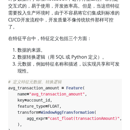
交互式的，易于使用，开发效率高。但是，当这些特征
需要投入生产环境时，由于不容易将它们集成到标准的
CI/CD开发流程中，开发质量不像传统软件那样可控
了。
在特征平台中，特征定义包括三个方面：
数据的来源。
数据转换逻辑（用 SQL 或 Python 定义）。
元数据，例如特征名称和描述，以实现共享和可发
现性。
avg_transaction_amount
=
Feature
(
name
=
"
avg_transaction_amount
"
,
key
=
account_id
,
feature_type
=
FLOAT
,
transform
=
WindowAggTransformation
(
agg_expr
=
"
cast_float(transactionAmount)
"
,
ag
),